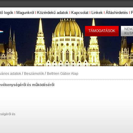
tő logók
Magunkról
Közérdekű adatok
Kapcsolat
Linkek
Álláshirdetés
P
NEMZ
TÁMOGATÁSOK
KUT
/
/
lvános adatok
Beszámolók
Bethlen Gábor Alap
tevékenységéről és működéséről
ségéről és