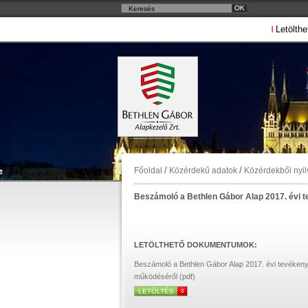
Letölthe
/
/
Főoldal
Közérdekű adatok
Közérdekből nyi
Beszámoló a Bethlen Gábor Alap 2017. évi 
LETÖLTHETŐ DOKUMENTUMOK:
Beszámoló a Bethlen Gábor Alap 2017. évi tevékeny
működéséről (pdf)
LETÖLTÉS