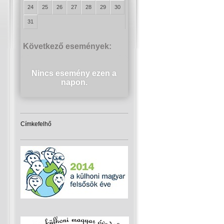
24
25
26
27
28
29
30
31
Következő események:
Nincs esemény ezen a
napon.
Címkefelhő