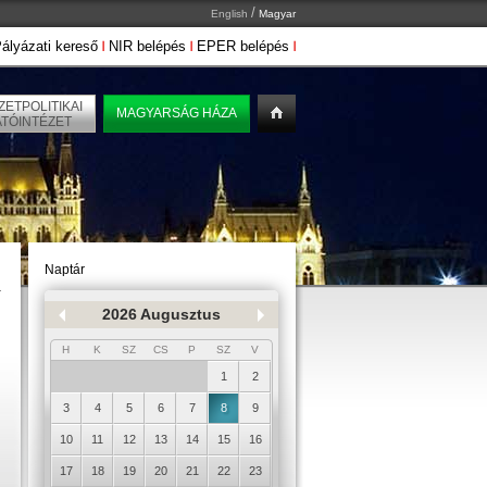
/
English
Magyar
ályázati kereső
NIR belépés
EPER belépés
ETPOLITIKAI
MAGYARSÁG HÁZA
ATÓINTÉZET
Naptár
2026 Augusztus
H
K
SZ
CS
P
SZ
V
1
2
3
4
5
6
7
8
9
10
11
12
13
14
15
16
17
18
19
20
21
22
23