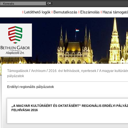
Letölthető logók
Bemutatkozás
Elszámolás
Hazai támogat
/
/
/
Támogatások
Archívum
2016. évi felhívások, nyertesek
A magyar kultúráér
pályázatok
Erdélyi regionális pályázatok
„A MAGYAR KULTÚRÁÉRT ÉS OKTATÁSÉRT” REGIONÁLIS ERDÉLYI PÁLYÁZ
FELHÍVÁSAI 2016