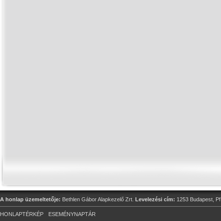
A honlap üzemeltetője:
Bethlen Gábor Alapkezelő Zrt.
Levelezési cím:
1253 Budapest, Pf
HONLAPTÉRKÉP
ESEMÉNYNAPTÁR