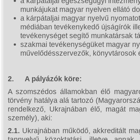
a kárpátaljai egészségügyi intézmén
munkájukat magyar nyelven ellátó d
a kárpátaljai magyar nyelvű nyomatot
médiában tevékenykedő újságírók ille
tevékenységet segítő munkatársak 
szakmai tevékenységüket magyar ny
művelődésszervezők, könyvtárosok 
2.
A pályázók köre:
A szomszédos államokban élő magyarok
törvény hatálya alá tartozó (Magyarorszá
rendelkező, Ukrajnában élő, magát ma
személy), aki:
2.1.
Ukrajnában működő, akkreditált ma
tannyelvű közoktatási, illetve anna