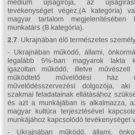
médium újságírója, az újságírás
tevékenységet végez,(A kategória) 
magyar tartalom megjelenítésében 
munkatárs (B kategória).
2.7
. Ukrajnában élő természetes személy,
- Ukrajnában működő, állami, önkormán
legalább 5%-ban magyarok lakta kö
igazoltan működő, illetve művészeti
működtető művelődési ház mu
művelődésszervezési dolgozója, aki
szakmai feladatainak ellátásához szük
és azt a munkájában is alkalmazza, az
magyar kultúra terjesztésével kapcso
munkájához kapcsolódó tevékenységet 
- Ukrajnában működő, állami, önko