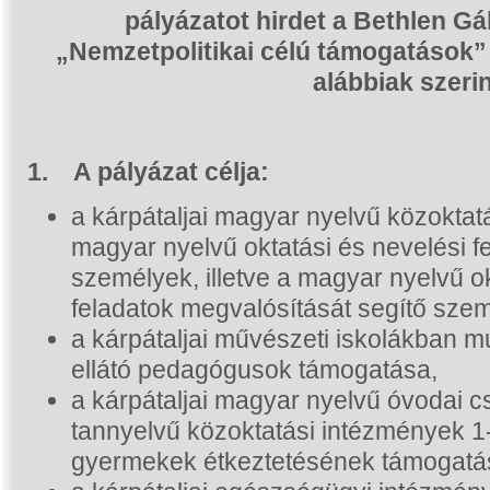
pályázatot hirdet
a
Bethlen Gáb
„Nemzetpolitikai célú támogatások” 
alábbiak szerin
1.
A pályázat célja:
a kárpátaljai magyar nyelvű közokta
magyar nyelvű oktatási és nevelési fe
személyek, illetve a magyar nyelvű ok
feladatok megvalósítását segítő sze
a kárpátaljai művészeti iskolákban 
ellátó pedagógusok támogatása,
a kárpátaljai magyar nyelvű óvodai c
tannyelvű közoktatási intézmények 1-
gyermekek étkeztetésének támogatá