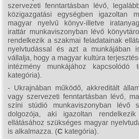
szervezeti fenntartásban lévő, legal
közigazgatási egységben igazoltan 
magyar nyelvű könyv-illetve iratanya
irattár munkaviszonyban lévő könyvtáros
rendelkezik a szakmai feladatainak el
nyelvtudással és azt a munkájában i
vállalja, hogy a magyar kultúra terjeszt
intézmény munkájához kapcsolódó t
kategória).
- Ukrajnában működő, akkreditált álla
vagy szervezeti fenntartásban lévő, m
színi stúdió munkaviszonyban lévő sz
dolgozója, aki igazoltan rendelkezi
ellátásához szükséges magyar nyelvtud
is alkalmazza. (
C
kategória).