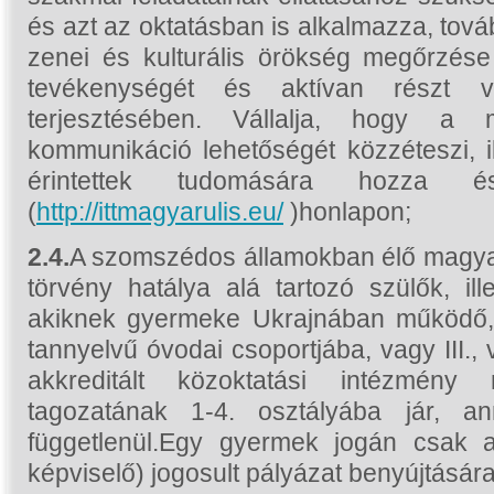
és azt az oktatásban is alkalmazza, tová
zenei és kulturális örökség megőrzése
tevékenységét és aktívan részt 
terjesztésében. Vállalja, hogy a 
kommunikáció lehetőségét közzéteszi, 
érintettek tudomására hozza 
(
http://ittmagyarulis.eu/
)honlapon;
2.4.
A szomszédos államokban élő magyaro
törvény hatálya alá tartozó szülők, ill
akiknek gyermeke Ukrajnában működő, 
tannyelvű óvodai csoportjába, vagy III.
akkreditált közoktatási intézmény
tagozatának 1-4. osztályába jár, a
függetlenül.
Egy gyermek jogán csak az
képviselő) jogosult pályázat benyújtására