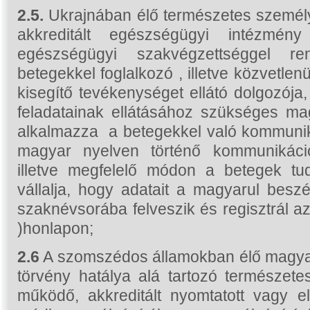
2.5.
Ukrajnában élő természetes személy
akkreditált egészségügyi intézmén
egészségügyi szakvégzettséggel re
betegekkel foglalkozó , illetve közvetle
kisegítő tevékenységet ellátó dolgozója
feladatainak ellátásához szükséges ma
alkalmazza a betegekkel való kommuniká
magyar nyelven történő kommunikáció
illetve megfelelő módon a betegek tu
vállalja, hogy adatait a magyarul bes
szaknévsorába felveszik és regisztrál az
)honlapon;
2.6
A szomszédos államokban élő magyaro
törvény hatálya alá tartozó természet
működő, akkreditált nyomtatott vagy e