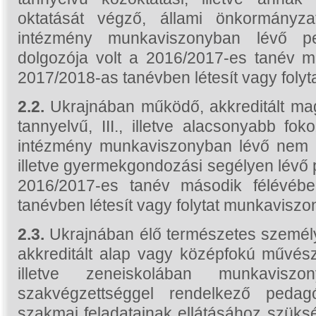
oktatását végző, állami önkormányza
intézmény munkaviszonyban lévő p
dolgozója volt a 2016/2017-es tanév má
2017/2018-as tanévben létesít vagy folyt
2.2.
Ukrajnában működő, akkreditált ma
tannyelvű, III., illetve alacsonyabb fok
intézmény munkaviszonyban lévő nem 
illetve gyermekgondozási segélyen lévő 
2016/2017-es tanév második félévében
tanévben létesít vagy folytat munkaviszon
2.3.
Ukrajnában élő természetes személy
akkreditált alap vagy középfokú művész
illetve zeneiskolában munkavisz
szakvégzettséggel rendelkező pedag
szakmai feladatainak ellátásához szük