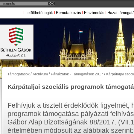
Letölthető logók
Bemutatkozás
Elszámolás
Hazai támogat
/
/
/
Támogatások
Archívum
Pályázatok - Támogatások 2017
Kárpátaljai szoc
Kárpátaljai szociális programok támogatá
Felhívjuk a tisztelt érdeklődők figyelmét, 
programok támogatása pályázati felhívás 
Gábor Alap Bizottságának 88/2017. (VII.
értelmében módosult az alábbiak szerint: