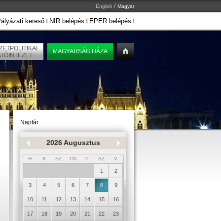
/
English
Magyar
ályázati kereső
NIR belépés
EPER belépés
ETPOLITIKAI
MAGYARSÁG HÁZA
ATÓINTÉZET
Naptár
2026 Augusztus
H
K
SZ
CS
P
SZ
V
1
2
3
4
5
6
7
8
9
10
11
12
13
14
15
16
17
18
19
20
21
22
23