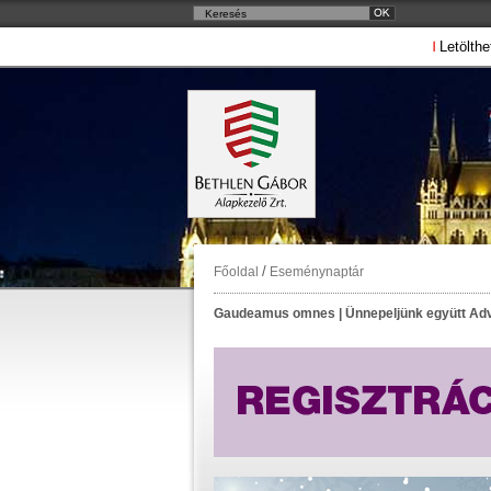
Letölthe
/
Főoldal
Eseménynaptár
Gaudeamus omnes | Ünnepeljünk együtt Adv