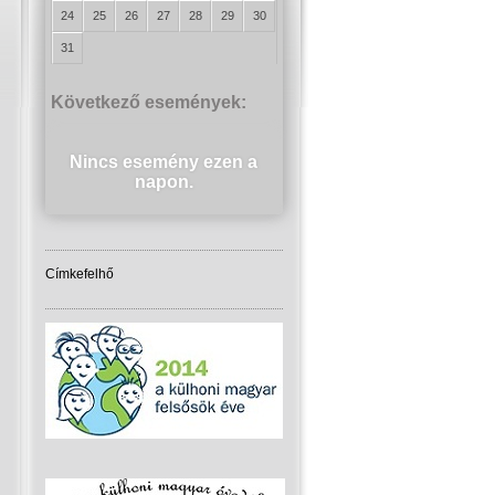
24
25
26
27
28
29
30
31
Következő események:
Nincs esemény ezen a
napon.
Címkefelhő