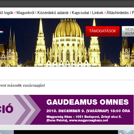
tő logók
Magunkról
Közérdekű adatok
Kapcsolat
Linkek
Álláshirdetés
P
NEMZ
TÁMOGATÁSOK
KUT
ent második vasárnapján!