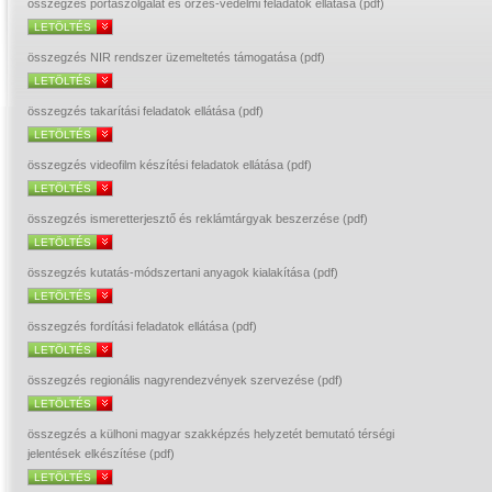
összegzés portaszolgálat és őrzés-védelmi feladatok ellátása (pdf)
LETÖLTÉS
összegzés NIR rendszer üzemeltetés támogatása (pdf)
LETÖLTÉS
összegzés takarítási feladatok ellátása (pdf)
LETÖLTÉS
összegzés videofilm készítési feladatok ellátása (pdf)
LETÖLTÉS
összegzés ismeretterjesztő és reklámtárgyak beszerzése (pdf)
LETÖLTÉS
összegzés kutatás-módszertani anyagok kialakítása (pdf)
LETÖLTÉS
összegzés fordítási feladatok ellátása (pdf)
LETÖLTÉS
összegzés regionális nagyrendezvények szervezése (pdf)
LETÖLTÉS
összegzés a külhoni magyar szakképzés helyzetét bemutató térségi
jelentések elkészítése (pdf)
LETÖLTÉS