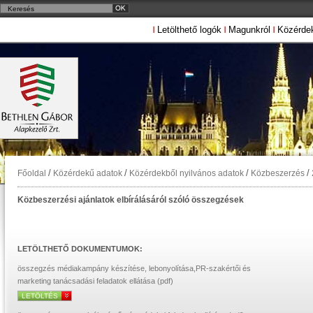
Letölthető logók
Magunkról
Közérde
/
/
/
/
Főoldal
Közérdekű adatok
Közérdekből nyilvános adatok
Közbeszerzés
Közbeszerzési ajánlatok elbírálásáról szóló összegzések
LETÖLTHETŐ DOKUMENTUMOK:
összegzés médiakampány készítése, lebonyolítása,PR-szakértői és
marketing tanácsadási feladatok ellátása (pdf)
LETÖLTÉS