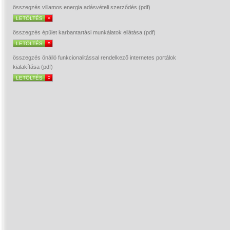
összegzés villamos energia adásvételi szerződés (pdf)
LETÖLTÉS
összegzés épület karbantartási munkálatok ellátása (pdf)
LETÖLTÉS
összegzés önálló funkcionalitással rendelkező internetes portálok
kialakítása (pdf)
LETÖLTÉS