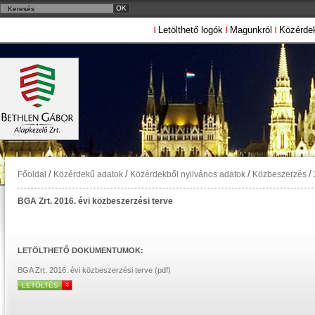
Letölthető logók
Magunkról
Közérde
/
/
/
/
Főoldal
Közérdekű adatok
Közérdekből nyilvános adatok
Közbeszerzés
BGA Zrt. 2016. évi közbeszerzési terve
LETÖLTHETŐ DOKUMENTUMOK:
BGA Zrt. 2016. évi közbeszerzési terve (pdf)
LETÖLTÉS