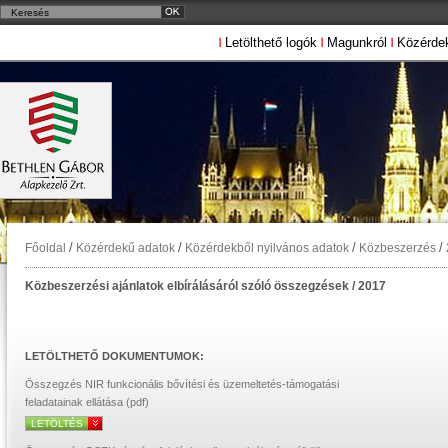
Letölthető logók
Magunkról
Közérde
/
/
/
/
Főoldal
Közérdekű adatok
Közérdekből nyilvános adatok
Közbeszerzés
Közbeszerzési ajánlatok elbírálásáról szóló összegzések / 2017
LETÖLTHETŐ DOKUMENTUMOK:
Összegzés NIR funkcionális bővítési és üzemeltetés-támogatási
feladatainak ellátása (pdf)
LETÖLTÉS