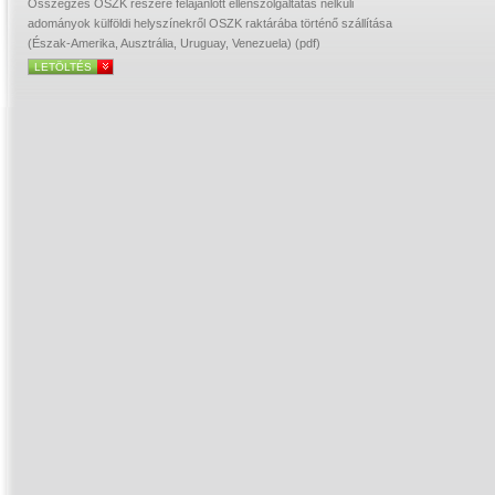
Összegzés OSZK részére felajánlott ellenszolgáltatás nélküli
adományok külföldi helyszínekről OSZK raktárába történő szállítása
(Észak-Amerika, Ausztrália, Uruguay, Venezuela) (pdf)
LETÖLTÉS