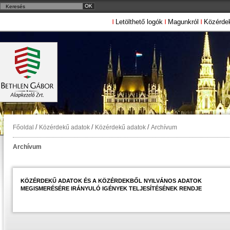
Letölthető logók
Magunkról
Közérde
/
/
/
Főoldal
Közérdekű adatok
Közérdekű adatok
Archívum
Archívum
KÖZÉRDEKŰ ADATOK ÉS A KÖZÉRDEKBŐL NYILVÁNOS ADATOK
MEGISMERÉSÉRE IRÁNYULÓ IGÉNYEK TELJESÍTÉSÉNEK RENDJE