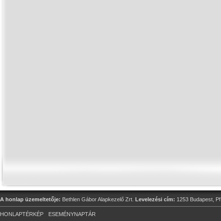
A honlap üzemeltetője:
Bethlen Gábor Alapkezelő Zrt.
Levelezési cím:
1253 Budapest, Pf
HONLAPTÉRKÉP
ESEMÉNYNAPTÁR