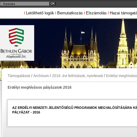
Letölthető logók
Bemutatkozás
Elszámolás
Hazai támogat
/
/
/
Támogatások
Archívum
2016. évi felhívások, nyertesek
Erdélyi meghíváso
Erdélyi meghívásos pályázatok 2016
AZ ERDÉLYI NEMZETI JELENTŐSÉGŰ PROGRAMOK MEGVALÓSÍTÁSÁRA KI
PÁLYÁZAT - 2016