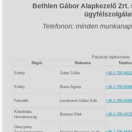
Bethlen Gábor Alapkezelő Zrt. 
ügyfélszolgála
Telefonon: minden munkanap 
Pályázati tájékoztatás
Régió
Referens
Telefo
Erdély
Salat Csilla
+36-1-795-6601
Erdély
Barta Ágnes
+36-1-795-6589
Felvidék
Lendvainé Gábor Edit
+36-1-795-6588
Kárpátalja,
Baranyi Elek
+36-1-795-4313
Horvátország
Diaszpóra,
+36-1-795-6582