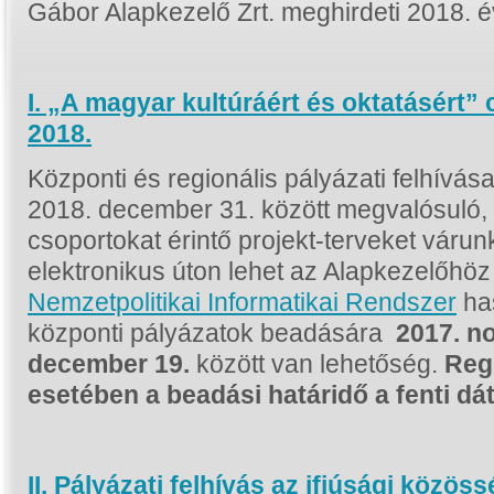
Gábor Alapkezelő Zrt. meghirdeti 2018. évi
I. „A magyar kultúráért és oktatásért” 
2018.
Központi és regionális pályázati felhívás
2018. december 31. között megvalósuló, 
csoportokat érintő projekt-terveket várun
elektronikus úton lehet az Alapkezelőhöz 
Nemzetpolitikai Informatikai Rendszer
has
központi pályázatok beadására
2017. n
december 19.
között van lehetőség.
Reg
esetében a beadási határidő a fenti dát
II. Pályázati felhívás az ifjúsági köz