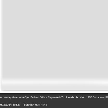
A honlap üzemeltetője:
Bethlen Gábor Alapkezelő Zrt.
Levelezési cím:
1253 Budapest, Pf
HONLAPTÉRKÉP
ESEMÉNYNAPTÁR