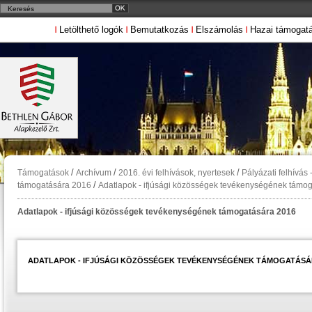
Letölthető logók
Bemutatkozás
Elszámolás
Hazai támogat
/
/
/
Támogatások
Archívum
2016. évi felhívások, nyertesek
Pályázati felhívás
/
támogatására 2016
Adatlapok - ifjúsági közösségek tevékenységének támo
Adatlapok - ifjúsági közösségek tevékenységének támogatására 2016
ADATLAPOK - IFJÚSÁGI KÖZÖSSÉGEK TEVÉKENYSÉGÉNEK TÁMOGATÁSÁ