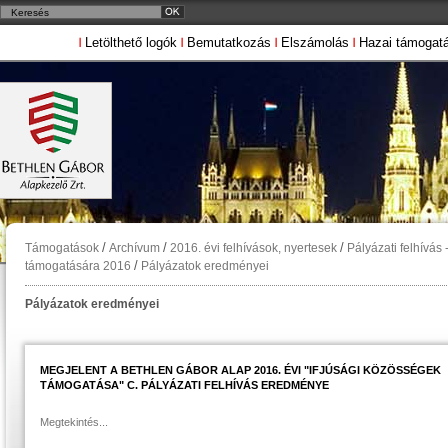
Letölthető logók
Bemutatkozás
Elszámolás
Hazai támogat
/
/
/
Támogatások
Archívum
2016. évi felhívások, nyertesek
Pályázati felhívás
/
támogatására 2016
Pályázatok eredményei
Pályázatok eredményei
MEGJELENT A BETHLEN GÁBOR ALAP 2016. ÉVI "IFJÚSÁGI KÖZÖSSÉGEK
TÁMOGATÁSA" C. PÁLYÁZATI FELHÍVÁS EREDMÉNYE
Megtekintés...