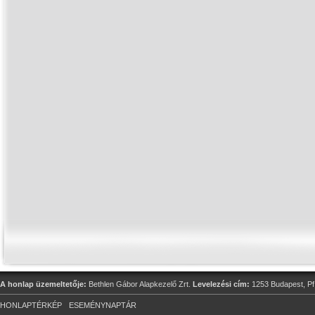
A honlap üzemeltetője:
Bethlen Gábor Alapkezelő Zrt.
Levelezési cím:
1253 Budapest, Pf
HONLAPTÉRKÉP
ESEMÉNYNAPTÁR