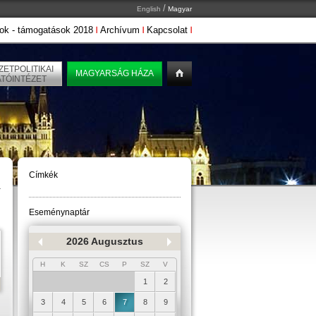
/
English
Magyar
ok - támogatások 2018
Archívum
Kapcsolat
ETPOLITIKAI
MAGYARSÁG HÁZA
ATÓINTÉZET
Címkék
Eseménynaptár
2026 Augusztus
H
K
SZ
CS
P
SZ
V
1
2
3
4
5
6
7
8
9