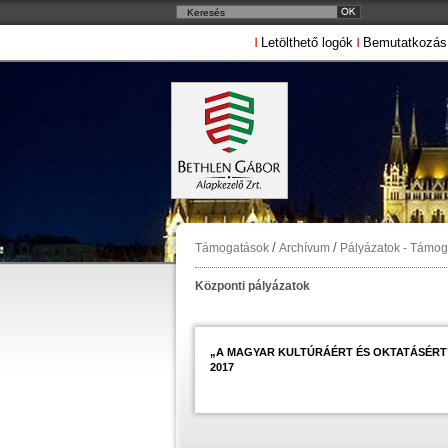
Letölthető logók
Bemutatkozás
/
/
Támogatások
Archívum
Pályázatok - Támo
Központi pályázatok
„A MAGYAR KULTÚRÁÉRT ÉS OKTATÁSÉRT”
2017