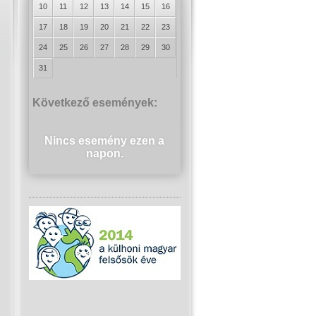
10
11
12
13
14
15
16
17
18
19
20
21
22
23
24
25
26
27
28
29
30
31
Következő események:
Nincs esemény ezen a
napon.