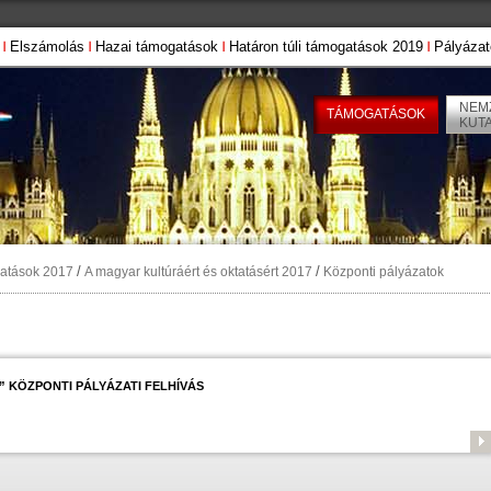
Elszámolás
Hazai támogatások
Határon túli támogatások 2019
Pályázat
NEMZ
TÁMOGATÁSOK
KUT
/
/
gatások 2017
A magyar kultúráért és oktatásért 2017
Központi pályázatok
 KÖZPONTI PÁLYÁZATI FELHÍVÁS