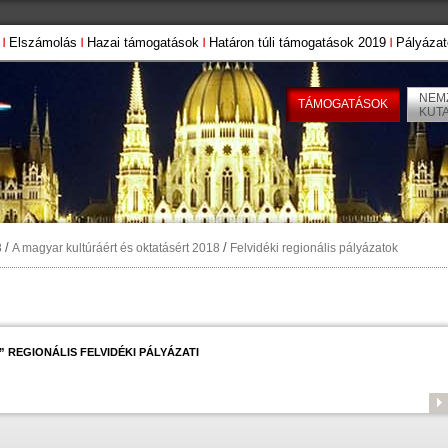
Elszámolás
Hazai támogatások
Határon túli támogatások 2019
Pályázat
NEMZ
TÁMOGATÁSOK
KUT
/
/
8
A magyar kultúráért és oktatásért 2018
Felvidéki regionális pályázatok
REGIONÁLIS FELVIDÉKI PÁLYÁZATI