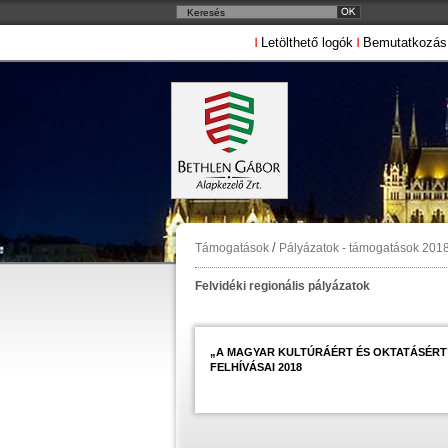
Letölthető logók
Bemutatkozás
/
Támogatások
Pályázatok - támogatások 201
Felvidéki regionális pályázatok
„A MAGYAR KULTÚRÁÉRT ÉS OKTATÁSÉRT” 
FELHÍVÁSAI 2018