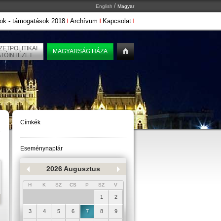
/
English
Magyar
ok - támogatások 2018
Archívum
Kapcsolat
ETPOLITIKAI
MAGYARSÁG HÁZA
ATÓINTÉZET
Címkék
Eseménynaptár
2026 Augusztus
H
K
SZ
CS
P
SZ
V
1
2
3
4
5
6
7
8
9