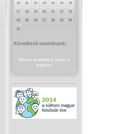
10
11
12
13
14
15
16
17
18
19
20
21
22
23
24
25
26
27
28
29
30
31
Következő események:
Nincs esemény ezen a
napon.