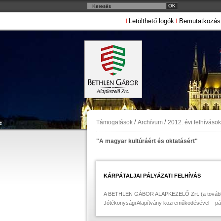
Letölthető logók
Bemutatkozás
/
/
Támogatások
Archívum
2012. évi felhívások
"A magyar kultúráért és oktatásért"
KÁRPÁTALJAI PÁLYÁZATI FELHÍVÁS
A BETHLEN GÁBOR ALAPKEZELŐ Zrt. (a további
Jótékonysági Alapítvány közreműködésével – pál