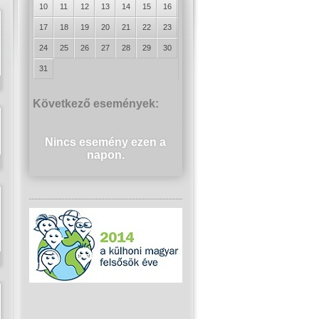
10
11
12
13
14
15
16
17
18
19
20
21
22
23
24
25
26
27
28
29
30
31
Következő események:
Nincs esemény ezen a
napon.