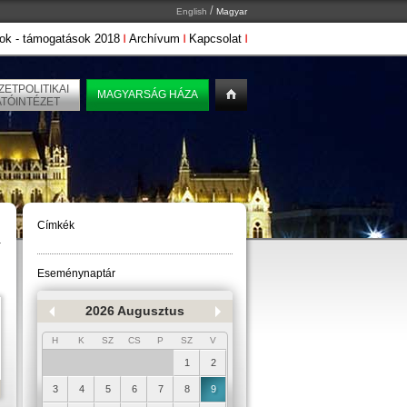
/
English
Magyar
ok - támogatások 2018
Archívum
Kapcsolat
ETPOLITIKAI
MAGYARSÁG HÁZA
ATÓINTÉZET
Címkék
Eseménynaptár
2026 Augusztus
H
K
SZ
CS
P
SZ
V
1
2
3
4
5
6
7
8
9