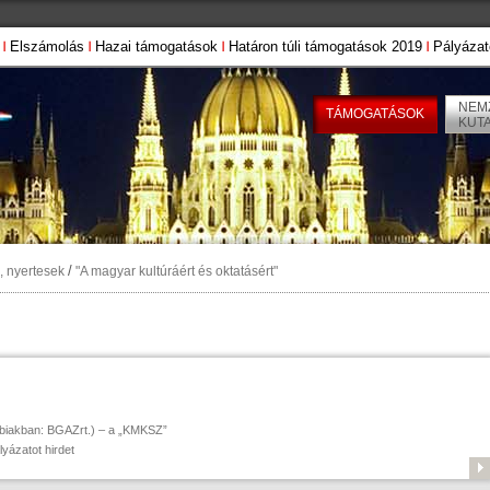
Elszámolás
Hazai támogatások
Határon túli támogatások 2019
Pályázat
NEMZ
TÁMOGATÁSOK
KUT
/
, nyertesek
"A magyar kultúráért és oktatásért"
akban: BGAZrt.) – a „KMKSZ”
yázatot hirdet