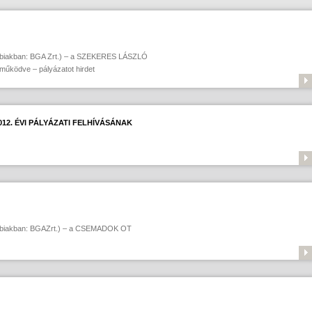
iakban: BGA Zrt.) – a SZEKERES LÁSZLÓ
űködve – pályázatot hirdet
2. ÉVI PÁLYÁZATI FELHÍVÁSÁNAK
biakban: BGAZrt.) – a CSEMADOK OT