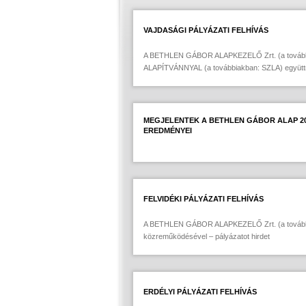
VAJDASÁGI PÁLYÁZATI FELHÍVÁS
A BETHLEN GÁBOR ALAPKEZELŐ Zrt. (a tovább
ALAPÍTVÁNNYAL (a továbbiakban: SZLA) együttm
MEGJELENTEK A BETHLEN GÁBOR ALAP 201
EREDMÉNYEI
FELVIDÉKI PÁLYÁZATI FELHÍVÁS
A BETHLEN GÁBOR ALAPKEZELŐ Zrt. (a továb
közreműködésével – pályázatot hirdet
ERDÉLYI PÁLYÁZATI FELHÍVÁS